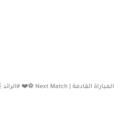
d
المباراة القادمة | Next Match ⚽️❤️ #الرائد 🆚 الأنوار