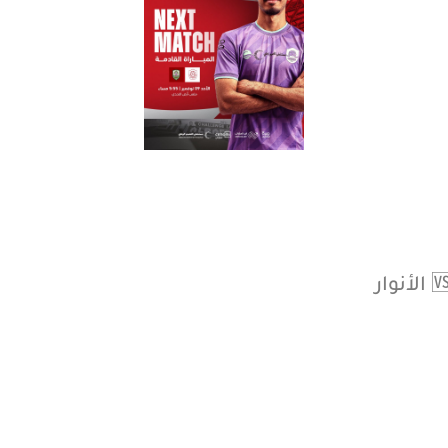
l
-
R
a
e
تقرير أنشطة النادى
البلاغات و الشكاوي
معلومات
العنوان
media@alraedclub.sa
المملكة العربية السعودية -
0163235858
-
0163235858