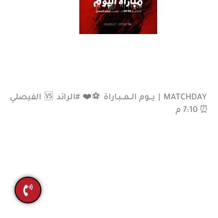
A
l
-
R
a
e
d
تقرير أنشطة النادى
البلاغات و الشكاوي
معلومات
العنوان
media@alraedclub.sa
المملكة العربية
0163235858
-
السعودية - القصيم -
0163235858
بريدة
MATCHDAY | يـــوم الــمــبـاراة ⚽️❤️ #الرائد 🆚 الفيصلي
⏰ 7:10 م
جميع الحقوق محفوظة لنادي الرائد 2021 صُمم بواسطة
بانوراما القصيم