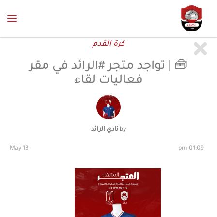
كرة القدم
الرائد
N
E
W
S
🧰 | تواجد متجر #الرائد في مقر
فعاليات لقاء
نادي الرائد
13 May
01:09 pm