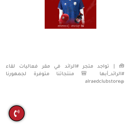
A
l
-
R
a
e
d
تقرير أنشطة النادى
البلاغات و الشكاوي
معلومات
العنوان
media@alraedclub.sa
المملكة العربية
0163235858
-
السعودية - القصيم -
0163235858
بريدة
🧰 | تواجد متجر #الرائد في مقر فعاليات لقاء
#الرائد_أبها 🎒 منتجاتنا متوفرة لجمهورنا
@alraedclubstore
جميع الحقوق محفوظة لنادي الرائد 2021 صُمم بواسطة
بانوراما القصيم