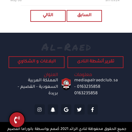
08 May
09:24 am
السابق
التالي
A
l
-
R
a
e
d
تقرير أنشطة النادى
البلاغات و الشكاوي
معلومات
العنوان
media@alraedclub.sa
المملكة العربية
0163235858
-
السعودية - القصيم -
0163235858
بريدة
جميع الحقوق محفوظة لنادي الرائد 2021 صُمم بواسطة
بانوراما القصيم