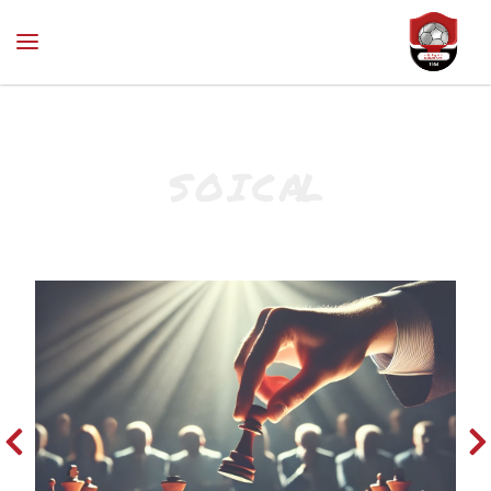
S
O
I
C
A
L