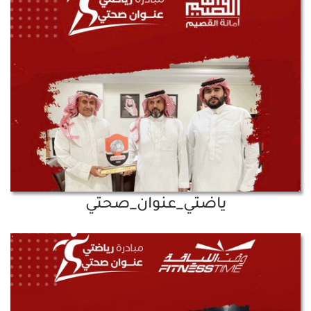
ياضتي_عنوان_صحتي