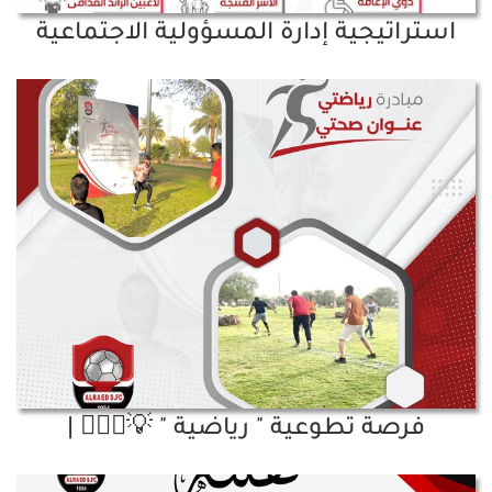
استراتيجية إدارة المسؤولية الاجتماعية
فرصة تطوعية " رياضية " 💡🏃🏻‍♂️ |