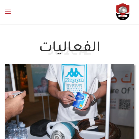
الفعاليات
S
O
I
C
A
L