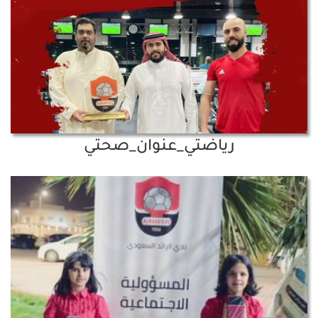
رياضتي_عنوان_صحتي