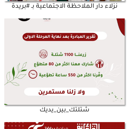
نزلاء دار الملاحظة الاجتماعية بـ #بريدة
شتلتك_بين_يديك